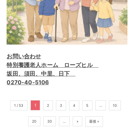
お問い合わせ
特別養護老人ホーム ローズヒル
坂田、須田、中里、日下
0270-40-5106
1
1 / 53
2
3
4
5
...
10
20
30
...
»
最後 »